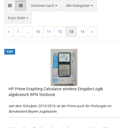
Sortieren nach
Sortieren nach
Alle Kategorien
pro Seite
8 pro Seite
«
1
...
10
11
12
13
14
»
TOP
HP Prime Graphing Calculator wireless Eingabe-Logik
algebraisch RPN Textbook
seit dem Schuljahr 2015/2016 ist der Prime auch für Prüfungen im
Bundesland Bayern zugelassen.