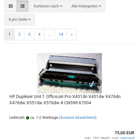
Sortieren nach
Sortieren nach
Alle Kategorien
pro Seite
8 pro Seite
1
2
3
4
...
14
»
HP Duplexer Unit f. OfficeJet Pro X451dn X451dw X476dn
X476dw X551dw X576dw # CN598-67004
Lieferzeit:
ca. 1-2 Werktage
(Ausland abweichend)
75,00 EUR
inkl. 19% MwSt. zzgl.
Versand