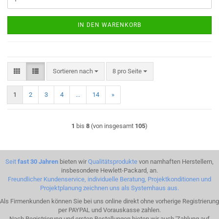
IN DEN WARENKORB
Sortieren nach
pro Seite
Sortieren nach
8 pro Seite
1
2
3
4
...
14
»
1
bis
8
(von insgesamt
105
)
Seit
fast 30 Jahren
bieten wir
Qualitätsprodukte
von namhaften Herstellern,
insbesondere Hewlett-Packard, an.
Freundlicher Kundenservice, individuelle Beratung, Projektkonditionen und
Projektplanung zeichnen uns als Systemhaus aus.
Als Firmenkunden können Sie bei uns online direkt ohne vorherige Registrierung
per PAYPAL und Vorauskasse zahlen.
Nach Registrierung und ersten Bestellungen bieten wir auch 'Zahlung auf