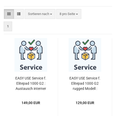
Sortieren nach
pro Seite
Sortieren nach
8 pro Seite
1
EASY USE Service f.
EASY USE Service f.
Elitepad 1000 G2 :
Elitepad 1000 G2
Austausch interner
rugged Modell :
Akku gegen neuen Akku
Austausch interner
- alle Modelle
Jacket-Akku gegen
149,00 EUR
129,00 EUR
neuen Akku - Zweitakku