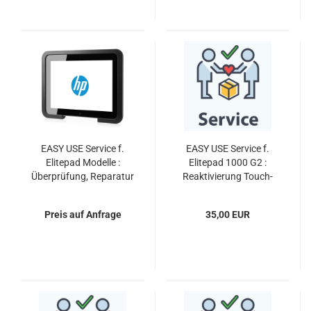
EASY USE Service f.
EASY USE Service f.
Elitepad Modelle :
Elitepad 1000 G2 :
Überprüfung, Reparatur
Reaktivierung Touch-
ggf. Austausch
Fähigkeit nach
Windows 10 Update -
Preis auf Anfrage
35,00 EUR
alle Modelle