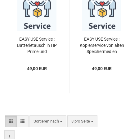
EASY USE Service :
EASY USE Service :
Batterietausch in HP
Kopierservice von alten
Prime und
Speichermedien
Funktionstest
49,00 EUR
49,00 EUR
Sortieren nach
pro Seite
Sortieren nach
8 pro Seite
1