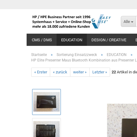
Alle
CMS / DMS
EDUCATION
DESIGN / CREATIVE
»
»
»
Startseite
Sortierung Einsatzzweck
EDUCATION
HP Elite Presenter Maus Bluetooth Kombination aus Presenter L
« Erster
« zurück
weiter »
Letzter »
22
Artikel in d