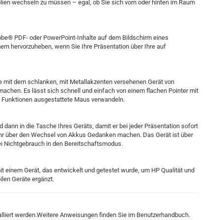
olien wechseln zu müssen – egal, ob Sie sich vorn oder hinten im Raum
dobe® PDF- oder PowerPoint-Inhalte auf dem Bildschirm eines
rn hervorzuheben, wenn Sie Ihre Präsentation über Ihre auf
Sie mit dem schlanken, mit Metallakzenten versehenen Gerät von
chen. Es lässt sich schnell und einfach von einem flachen Pointer mit
n Funktionen ausgestattete Maus verwandeln.
 dann in die Tasche Ihres Geräts, damit er bei jeder Präsentation sofort
ehr über den Wechsel von Akkus Gedanken machen. Das Gerät ist über
i Nichtgebrauch in den Bereitschaftsmodus.
mit einem Gerät, das entwickelt und getestet wurde, um HP Qualität und
ilen Geräte ergänzt.
lliert werden.Weitere Anweisungen finden Sie im Benutzerhandbuch.