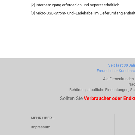
[2] Internetzugang erforderlich und separat erhältlich.
[3] Mikro-USB-Strom- und -Ladekabel im Lieferumfang enthal
Seit
fast 30 Ja
Freundlicher Kundense
Als Firmenkunden k
Nac
Behörden, staatliche Einrichtungen, 
Sollten Sie
Verbraucher oder End
MEHR ÜBER...
Impressum