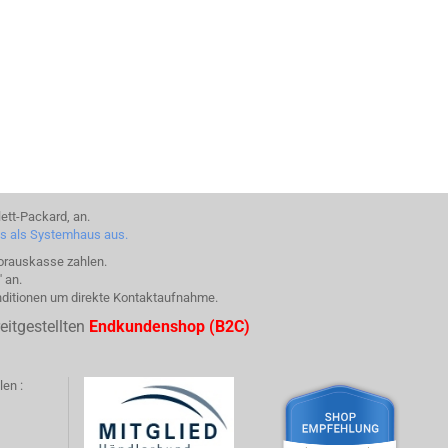
ett-Packard, an.
ns als Systemhaus aus.
Vorauskasse zahlen.
 an.
nditionen um direkte Kontaktaufnahme.
eitgestellten
Endkundenshop (B2C)
en :