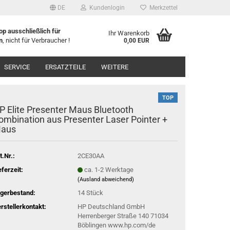
DE
Kundenlogin
Merkzettel
p ausschließlich für
Ihr Warenkorb
n
, nicht für Verbraucher !
0,00 EUR
l
SERVICE
ERSATZTEILE
WEITERE
wort
TOP
P Elite Presenter Maus Bluetooth
ombination aus Presenter Laser Pointer +
aus
rstellen
t.Nr.:
2CE30AA
rt vergessen?
eferzeit:
ca. 1-2 Werktage
(Ausland abweichend)
gerbestand:
14
Stück
rstellerkontakt:
HP Deutschland GmbH
Herrenberger Straße 140 71034
Böblingen www.hp.com/de