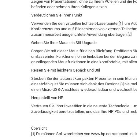
Zeigen von Präsentationen, ohne zu Ihrem PC eilen und die F
befinden oder nehmen Ihren Kollegen sitzen.
Verdeutlichen Sie Ihren Punkt
Verwenden Sie den virtuellen Echtzeit-Laserpointer[1], um A
Konferenzraums und auf Bildschirmen von externen Teilnehme
Zusammenarbeit ausgerichtete Anwendung übertragen.[2]
Geben Sie Ihrer Maus ein Stil-Upgrade
Sorgen Sie mit dieser Maus für einen Blickfang. Profitieren 
umfassenden Funktionen, ohne Einbußen bei der Eleganz zu ma
grundlegenden Mausfunktionen in eine komfortable, mit alle
Reisen Sie mit leichtem Gepäck und Stil
Stecken Sie den äußerst kompakten Presenter in sein Etui und
einsatzfähig ist.Sie müssen sich dank des Designs[3] nie m
einen Micro-USB-Anschluss wiederaufladbar und wechselt be
Hergestellt von HP
Vertrauen Sie Ihrer Investition in die neueste Technologie – 
Zuverlässigkeit bereitzustellen, und das Ihre HP PCs und mob
Übersicht
[1] Es müssen Softwaretreiber von www.hp.com/support insta