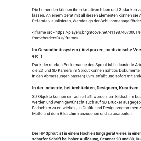
Die Lernenden können ihren kreativen Ideen und Gedanken zur
lassen. An einem Gerät mit all diesen Elementen können sie Ar
Referate visualisieren, Webdesign der Schulhomepage förder
<iframe src='https://players.brightcove.net/4119874070001
frameborder=0></iframe>
Im Gesundheitssystem ( Arztpraxen, medizinische Ver
etc. )
Dank der starken Performance des Sprout ist bildbasierte Ar
die 2D und 3D Kamera im Sprout können nahtlos Dokumente, P
in den Abmessungen passen) uvm. erfaßt und sofort mit ande
In der Industrie, bei Architekten, Designern, Kreativen
3D Objekte können einfach erfaßt werden, am Bildschirm bea
werden und wenn gewünscht auch auf 3D Drucker ausgegeben
Bildschirm zu entwickeln, in Grafik- und Designprogrammen z
Matte und dem Bildschirm anzusehen und zu bearbeiten.
Der HP Sprout ist in einem Hochleistungsgerät vieles in eine
scharfer Schrift bei hoher Auflösung, Scanner 2D und 3D, Dua