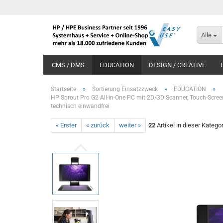
Alle
CMS / DMS
EDUCATION
DESIGN / CREATIVE
»
»
»
Startseite
Sortierung Einsatzzweck
EDUCATION
HP Sprout Pro G2 All-in-One PC mit 2D/3D Scanner, Touch-Scree
technisch einwandfrei
« Erster
« zurück
weiter »
22
Artikel in dieser Katego