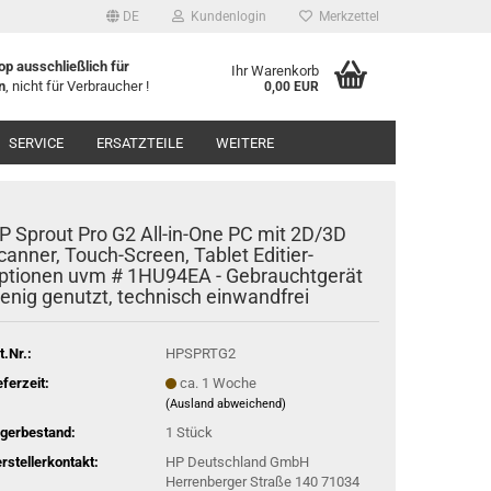
DE
Kundenlogin
Merkzettel
p ausschließlich für
Ihr Warenkorb
n
, nicht für Verbraucher !
0,00 EUR
l
SERVICE
ERSATZTEILE
WEITERE
wort
P Sprout Pro G2 All-in-One PC mit 2D/3D
canner, Touch-Screen, Tablet Editier-
ptionen uvm # 1HU94EA - Gebrauchtgerät
enig genutzt, technisch einwandfrei
rstellen
rt vergessen?
t.Nr.:
HPSPRTG2
eferzeit:
ca. 1 Woche
(Ausland abweichend)
gerbestand:
1
Stück
rstellerkontakt:
HP Deutschland GmbH
Herrenberger Straße 140 71034