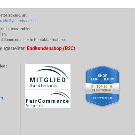
ett-Packard, an.
ns als Systemhaus aus.
Vorauskasse zahlen.
 an.
nditionen um direkte Kontaktaufnahme.
eitgestellten
Endkundenshop (B2C)
en :
ng
Free Web Submission