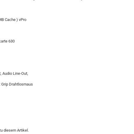
 MB Cache ) vPro
karte 630
, Audio Line-Out,
rt Grip Drahtlosmaus
u diesem Artikel.