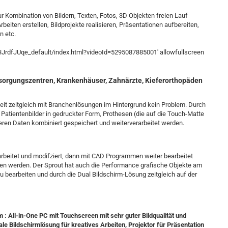
 Kombination von Bildern, Texten, Fotos, 3D Objekten freien Lauf
beiten erstellen, Bildprojekte realisieren, Präsentationen aufbereiten,
n etc.
/HJrdfJUqe_default/index.html?videoId=5295087885001' allowfullscreen
sorgungszentren, Krankenhäuser, Zahnärzte, Kieferorthopäden
beit zeitgleich mit Branchenlösungen im Hintergrund kein Problem. Durch
atientenbilder in gedruckter Form, Prothesen (die auf die Touch-Matte
ren Daten kombiniert gespeichert und weiterverarbeitet werden.
rbeitet und modifziert, dann mit CAD Programmen weiter bearbeitet
 werden. Der Sprout hat auch die Performance grafische Objekte am
u bearbeiten und durch die Dual Bildschirm-Lösung zeitgleich auf der
m : All-in-One PC mit Touchscreen mit sehr guter Bildqualität und
le Bildschirmlösung für kreatives Arbeiten, Projektor für Präsentation