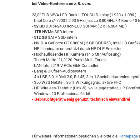
bei Video-Konferenzen z.B. uvm.
23,8" FHD WVA LED-Backlit TOUCH Display (1.920 x 1.080 )
- Intel Core i7-7700T 2,90 GHz ( bis zu 3,80 GHz / 4 Kerne / 8
-
32 GB
DDR4-2400 non-ECC SDRAM ( 2 x 16.384 MB )
-
1TB NVMe
SSD intern
-
512 GB
SATA SSD intern
- NVIDIA GeForce GTX 960M ( 2 GB GDDR5 ), Intel HD Grafik
- HP Illuminator unterstützt durch HP DLP Projektor
- Hochauflösende HP Kamera (14,6 MP Auflösung)
- Touch Matte: 21,3" 20-Punkt Multi-Touch
- LAN Intel I219-V PCIe GbE-Controller
- Bang & Olufsen-Audiosystem
- 4 x USB 3.0, HDMI 2.0, RJ-45, 3-in-1 Speicherkartenlesegerät
- 350 Watt Netzteil, 85 % Wirkungsgrad, aktive PFC
- HP Wireless-Tastatur (Link-5), voll ausgestattet, HP Comfo
- Windows 10 Professional 64-bit
- Gebrauchtgerät wenig genutzt, technisch einwandfrei
Für weitere Informationen besuchen Sie bitte die
Homepage
z