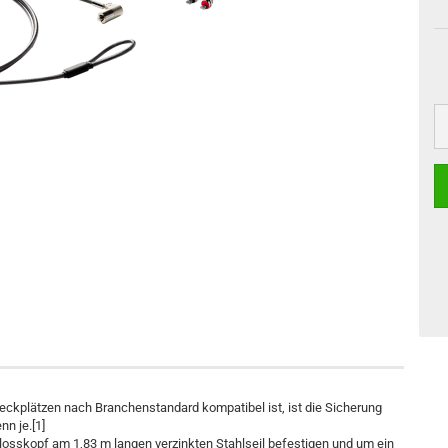
ckplätzen nach Branchenstandard kompatibel ist, ist die Sicherung
nn je.[1]
hlosskopf am 1,83 m langen verzinkten Stahlseil befestigen und um ein