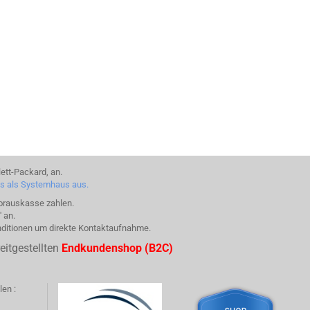
ett-Packard, an.
ns als Systemhaus aus.
Vorauskasse zahlen.
 an.
nditionen um direkte Kontaktaufnahme.
eitgestellten
Endkundenshop (B2C)
en :