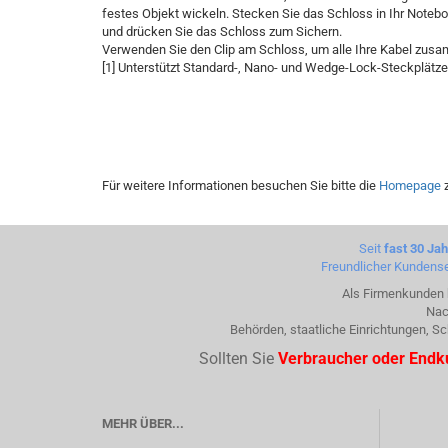
festes Objekt wickeln. Stecken Sie das Schloss in Ihr Notebo
und drücken Sie das Schloss zum Sichern.
Verwenden Sie den Clip am Schloss, um alle Ihre Kabel zusa
[1] Unterstützt Standard-, Nano- und Wedge-Lock-Steckplätze
Für weitere Informationen besuchen Sie bitte die
Homepage
z
Seit
fast 30 Ja
Freundlicher Kundense
Als Firmenkunden k
Nac
Behörden, staatliche Einrichtungen, 
Sollten Sie
Verbraucher oder End
MEHR ÜBER...