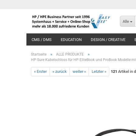
Alle
CMS / DMS
EDUCATION
DESIGN / CREATIVE
»
»
Startseite
ALLE PRODUKTE
HP Sure Kabelschloss für HP EliteBook und ProBook Modelle m
« Erster
« zurück
weiter »
Letzter »
121
Artikel in 