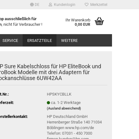
DE
Kundenlogin
Merkzettel
p ausschließlich für
Ihr Warenkorb
n
, nicht für Verbraucher !
0,00 EUR
l
SERVICE
ERSATZTEILE
WEITERE
wort
P Sure Kabelschloss für HP EliteBook und
roBook Modelle mit drei Adaptern für
ockanschlüsse 6UW42AA
rstellen
t.Nr.:
HPSKYCBLLK
rt vergessen?
eferzeit:
ca. 1-2 Werktage
(Ausland abweichend)
rstellerkontakt:
HP Deutschland GmbH
Herrenberger Straße 140 71034
Böblingen www.hp.com/de
Telefon: 07031 - 450 7000
firmen.kunden@hp.com